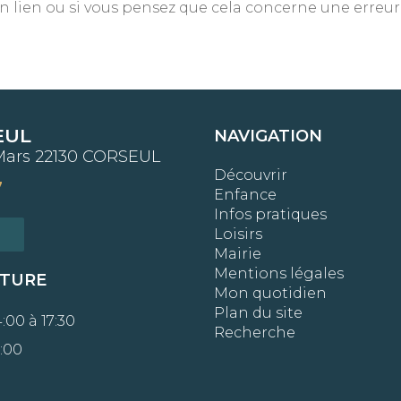
un lien ou si vous pensez que cela concerne une erreur
EUL
NAVIGATION
Mars 22130 CORSEUL
Découvrir
7
Enfance
Infos pratiques
Loisirs
Mairie
Mentions légales
RTURE
Mon quotidien
Plan du site
:00 à 17:30
Recherche
:00