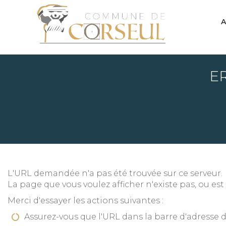
A
ER
L'URL demandée n'a pas été trouvée sur ce serveur.
La page que vous voulez afficher n'existe pas, ou e
Merci d'essayer les actions suivantes :
Assurez-vous que l'URL dans la barre d'adresse