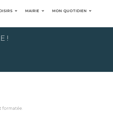
OISIRS
MAIRIE
MON QUOTIDIEN
E !
t formatée.