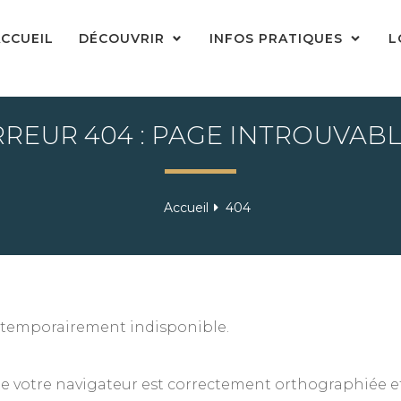
CCUEIL
DÉCOUVRIR
INFOS PRATIQUES
L
REUR 404 : PAGE INTROUVABL
Accueil
404
st temporairement indisponible.
 de votre navigateur est correctement orthographiée e