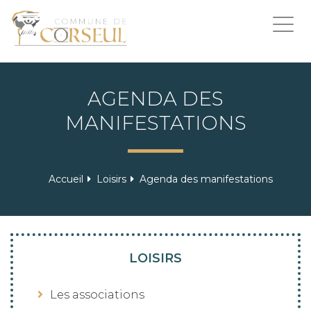
Togg
navi
AGENDA DES
MANIFESTATIONS
Accueil
Loisirs
Agenda des manifestations
LOISIRS
Les associations