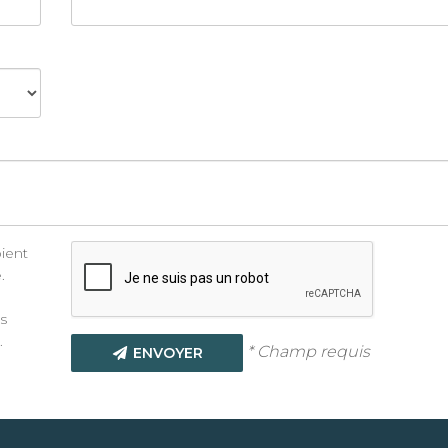
oient
.
s
.
* Champ requis
ENVOYER