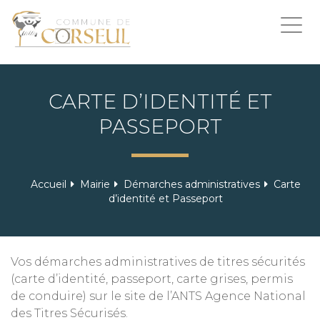
Togg
navi
CARTE D’IDENTITÉ ET
PASSEPORT
Accueil
Mairie
Démarches administratives
Carte
d’identité et Passeport
Vos démarches administratives de titres sécurités
(carte d’identité, passeport, carte grises, permis
de conduire) sur le site de l’ANTS Agence National
des Titres Sécurisés.